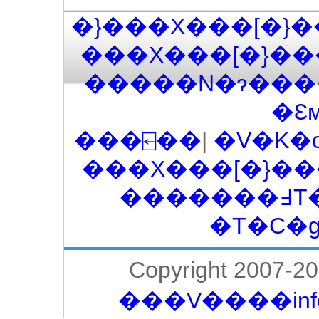
�}���X���[�}��
���X���[�}���
�����N�ɂ���
�Ɛ
���⍇��
|
�V�K�
���X���[�}��
���
�T�C�g
Copyright 2007-2
���V����info