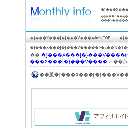
�}���X���
�}���X���[
���V�����̉
�}���X���[�}���V����info TOP
�}
�}���X���[�}���V�����^�c��Ђ�T�
��
�}���X���[�}���V����inf
���X���[�}���V����
> ��茧
��茧�̃}���X���[�}���V�