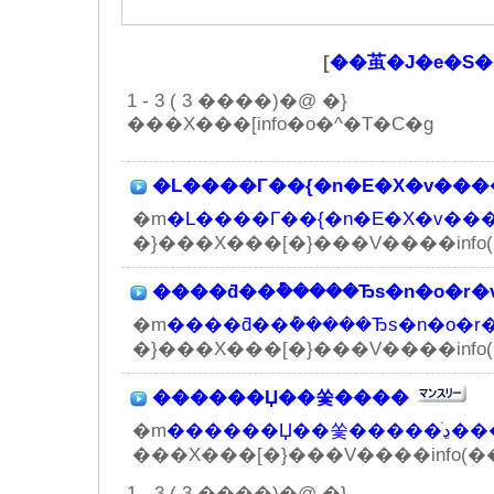
[
��茧�J�e�S�
1 - 3 ( 3 ����)�@ �}
���X���[info�o�^�T�C�g
�L����Г��{�n�E�X�v���
�m
�}���X���[�}���V����info
����ƌ��݊�����Ђs�n�o�r�
�m
�}���X���[�}���V����info
������Џ��쏯����
�m
������Џ��쏯
���X���[�}���V����info(�
1 - 3 ( 3 ����)�@ �}